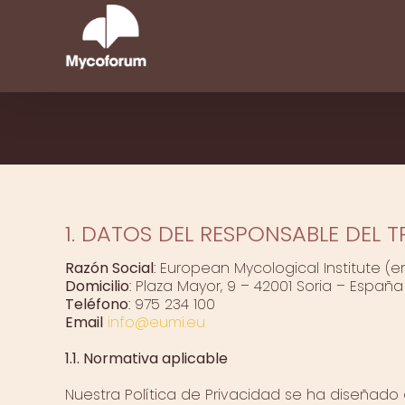
Saltar
al
contenido
1. DATOS DEL RESPONSABLE DEL 
Razón Social
: European Mycological Institute (e
Domicilio
: Plaza Mayor, 9 – 42001 Soria – España
Teléfono
: 975 234 100
Email
info@eumi.eu
1.1. Normativa aplicable
Nuestra Política de Privacidad se ha diseñad