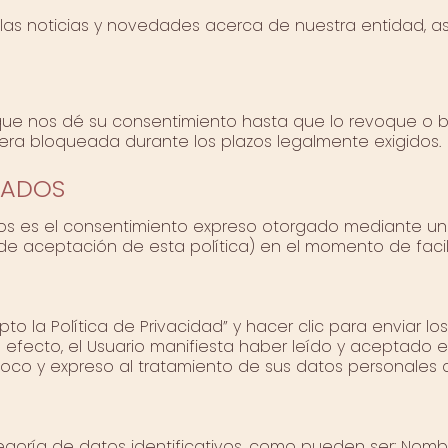
l las noticias y novedades acerca de nuestra entidad, a
nos dé su consentimiento hasta que lo revoque o bien s
ra bloqueada durante los plazos legalmente exigidos.
BADOS
os es el consentimiento expreso otorgado mediante un ac
 de aceptación de esta política) en el momento de facil
epto la Política de Privacidad” y hacer clic para enviar lo
l efecto, el Usuario manifiesta haber leído y aceptado 
voco y expreso al tratamiento de sus datos personales c
goría de datos identificativos, como pueden ser: Nombre 