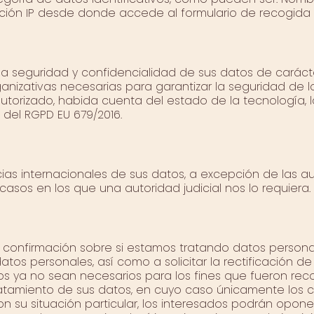
cción IP desde donde accede al formulario de recogida
la seguridad y confidencialidad de sus datos de caráct
nizativas necesarias para garantizar la seguridad de lo
autorizado, habida cuenta del estado de la tecnología, 
 del RGPD EU 679/2016.
s internacionales de sus datos, a excepción de las autor
sos en los que una autoridad judicial nos lo requiera.
 confirmación sobre si estamos tratando datos personal
s personales, así como a solicitar la rectificación de l
os ya no sean necesarios para los fines que fueron reco
 tratamiento de sus datos, en cuyo caso únicamente los 
 su situación particular, los interesados podrán oponer