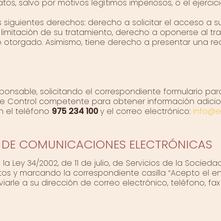
tos, salvo por motivos legítimos imperiosos, o el ejerci
s siguientes derechos: derecho a solicitar el acceso a s
la limitación de su tratamiento, derecho a oponerse al tr
to otorgado. Asimismo, tiene derecho a presentar una r
sponsable, solicitando el correspondiente formulario para
e Control competente para obtener información adicio
n el teléfono
975 234 100
y el correo electrónico:
info@e
O DE COMUNICACIONES ELECTRÓNICAS
a Ley 34/2002, de 11 de julio, de Servicios de la Socieda
os y marcando la correspondiente casilla “Acepto el en
arle a su dirección de correo electrónico, teléfono, fa