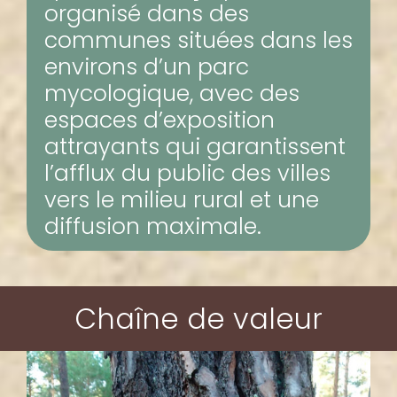
organisé dans des
communes situées dans les
environs d’un parc
mycologique, avec des
espaces d’exposition
attrayants qui garantissent
l’afflux du public des villes
vers le milieu rural et une
diffusion maximale.
Chaîne de valeur