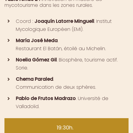
mycotourisme dans les zones rurales.
Coord :
Joaquín Latorre Minguell
. Institut
Mycologique Européen (EMI).
María José Meda
.
Restaurant El Batán, étoilé au Michelin.
Noelia Gómez Gil
. Biosphère, tourisme actif.
Sorie.
Chema Paraled
.
Communication de deux sphères.
Pablo de Frutos Madrazo
. Université de
Valladolid.
19:30h.