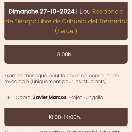
Dimanche 27-10-2024
|
Lieu
Residencia
de Tiempo Libre de Orihuela del Tremedal
(Teruel)
8:00h.
Examen théorique pour le cours de conseiller en
mycologie (uniquement pour les étudiants).
Coord.
Javier Marcos
. Projet Fungalia.
10:00-14:00h.