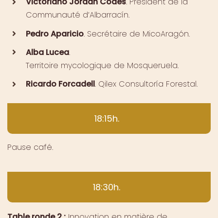
Victoriano Jordán Codes
. Président de la
Communauté d’Albarracín.
Pedro Aparicio
. Secrétaire de MicoAragón.
Alba Lucea
.
Territoire mycologique de Mosqueruela.
Ricardo Forcadell
. Qilex Consultoría Forestal.
18:15h.
Pause café.
18:30h.
Table ronde 2 :
Innovation en matière de