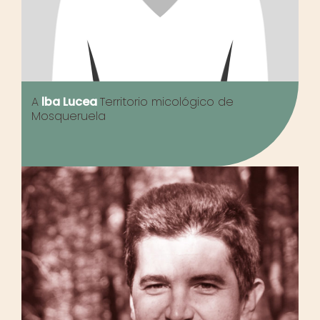
A
lba Lucea
Territorio micológico de
Mosqueruela