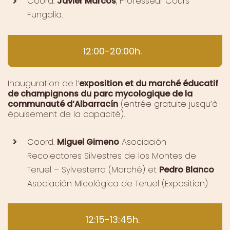
C
oord.
Javier Marcos
,
Professeur Cours
Fungalia.
12:00-20:00h.
Inauguration de l’
exposition et du marché éducatif
de champignons du parc mycologique de la
communauté d’Albarracín
(entrée gratuite jusqu’à
épuisement de la capacité).
Coord.
Miguel Gimeno
Asociación
Recolectores Silvestres de los Montes de
Teruel – Sylvesterra (Marché) et
Pedro Blanco
Asociación Micológica de Teruel (Exposition)
12:15-13:45h.