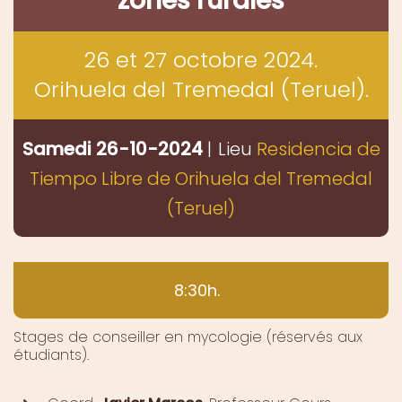
zones rurales
26 et 27 octobre 2024.
Orihuela del Tremedal (Teruel).
Samedi 26-10-2024
|
Lieu
Residencia de
Tiempo Libre de Orihuela del Tremedal
(Teruel)
8:30h.
Stages de conseiller en mycologie (réservés aux
étudiants).