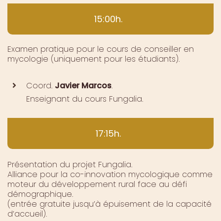
15:00h.
Examen pratique pour le cours de conseiller en
mycologie (uniquement pour les étudiants).
Coord.
Javier Marcos
.
Enseignant du cours Fungalia.
17:15h.
Présentation du projet Fungalia.
Alliance pour la co-innovation mycologique comme
moteur du développement rural face au défi
démographique.
(entrée gratuite jusqu’à épuisement de la capacité
d’accueil).