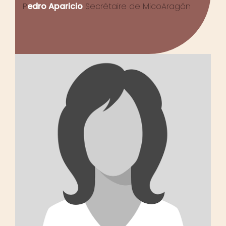
P
edro Aparicio
Secrétaire de MicoAragón